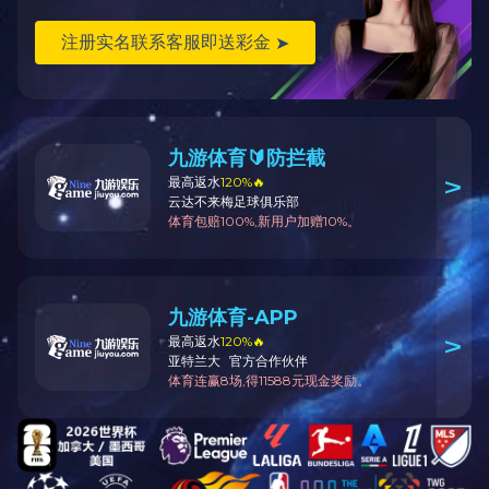
小蛋糕模系列
C9不粘蒸糕
星空体育（中国）官方
网站
登录入口系列
轮刀、温度计系列
转盘系列
挤花袋系列
C12铝活底菊花
慕斯圈系列
硬塑模系列
饼干模系列