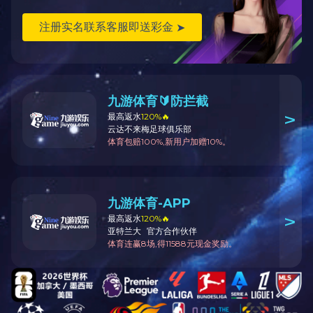
小蛋糕模系列
C8铝蛋挞模
星空体育（中国）官方
网站
登录入口系列
轮刀、温度计系列
转盘系列
挤花袋系列
C75硬塑模套
慕斯圈系列
硬塑模系列
饼干模系列