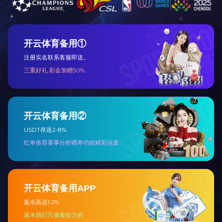
C72硬塑模套
0451-88322710
C16铝蛋糕单