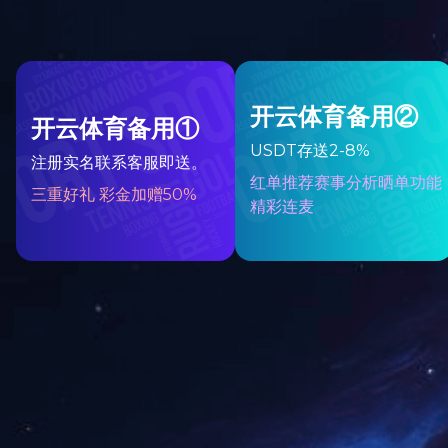
小蛋糕模系列
咨询热线：045
星空体育（中国）官方
传真：88345
网站
网址：bingch
登录入口系列
邮编：1500
地址：哈尔
轮刀、温度计系列
转盘系列
挤花袋系列
慕斯圈系列
硬塑模系列
饼干模系列