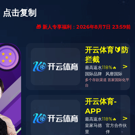
设为首页
加入收藏
网站首页
入口