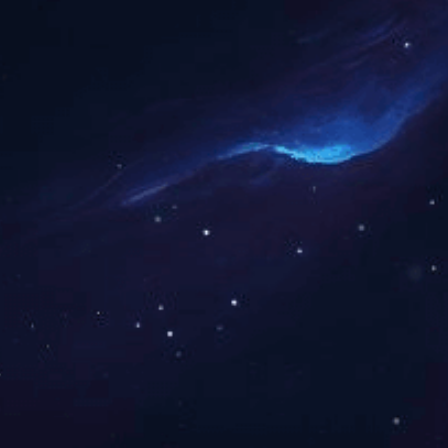
C19不沾四连登录入口
型号
规格
单只规格
连盘规格
(小)：155mmx 82mm
180mmx400mm
每箱盘数
C20不沾四连登录入口
型号
规格